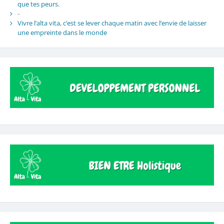
que tes peurs.
-
Vivre l’alta vita, c’est se lever chaque matin avec l’envie de laisser
une empreinte dans le monde