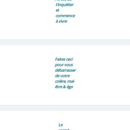
t’inquiéter
et
commence
à vivre
Faites ceci
pour vous
débarrasser
de votre
colère, mal-
être & égo
Le