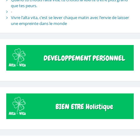
que tes peurs.
-
Vivre l’alta vita, c’est se lever chaque matin avec l’envie de laisser
une empreinte dans le monde