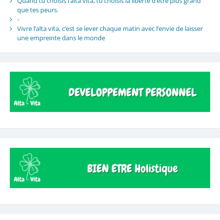
Quand tu choisis l’alta vita, tu choisis la liberté d’être plus grand
que tes peurs.
-
Vivre l’alta vita, c’est se lever chaque matin avec l’envie de laisser
une empreinte dans le monde