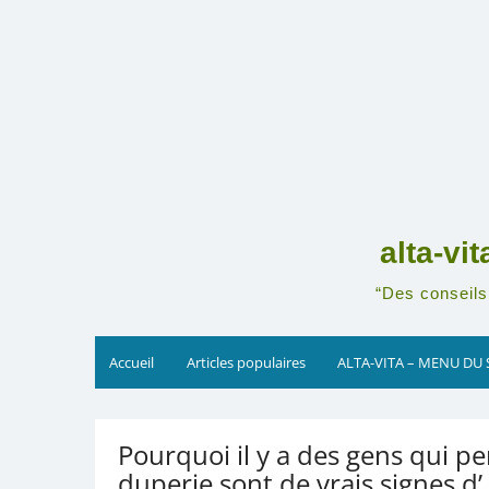
Skip
to
content
alta-vi
“Des conseils 
Accueil
Articles populaires
ALTA-VITA – MENU DU 
Pourquoi il y a des gens qui pe
duperie sont de vrais signes d’ 