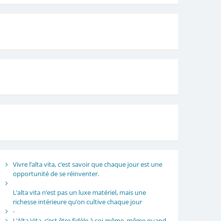
Vivre l’alta vita, c’est savoir que chaque jour est une
opportunité de se réinventer.
L’alta vita n’est pas un luxe matériel, mais une
richesse intérieure qu’on cultive chaque jour
-
L’Alta Vita, c’est être fidèle à soi-même, même quand