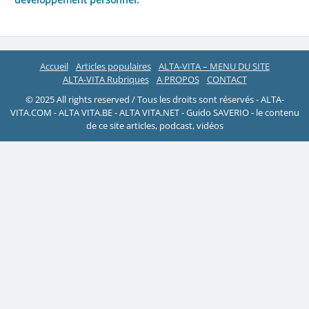
Accueil
Articles populaires
ALTA-VITA – MENU DU SITE
ALTA-VITA Rubriques
A PROPOS
CONTACT
© 2025 All rights reserved / Tous les droits sont réservés - ALTA-
VITA.COM - ALTA VITA.BE - ALTA VITA.NET - Guido SAVERIO - le contenu
de ce site articles, podcast, vidéos