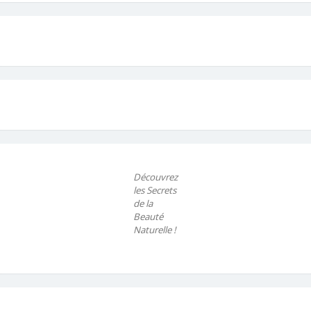
Découvrez
les Secrets
de la
Beauté
Naturelle !