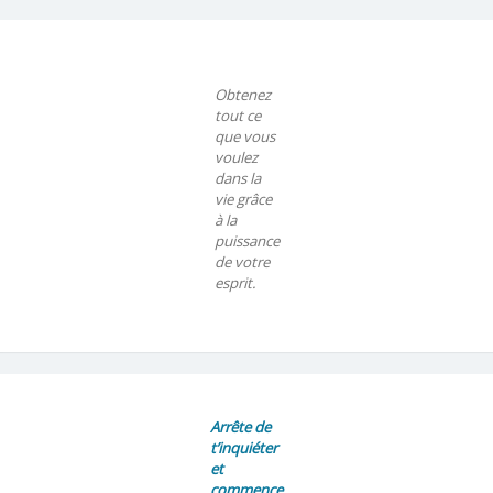
Obtenez
tout ce
que vous
voulez
dans la
vie grâce
à la
puissance
de votre
esprit.
Arrête de
t’inquiéter
et
commence