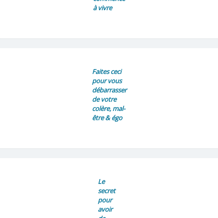
à vivre
Faites ceci
pour vous
débarrasser
de votre
colère, mal-
être & égo
Le
secret
pour
avoir