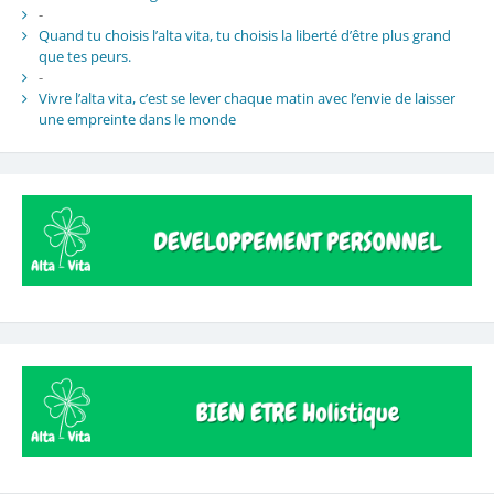
-
Quand tu choisis l’alta vita, tu choisis la liberté d’être plus grand
que tes peurs.
-
Vivre l’alta vita, c’est se lever chaque matin avec l’envie de laisser
une empreinte dans le monde