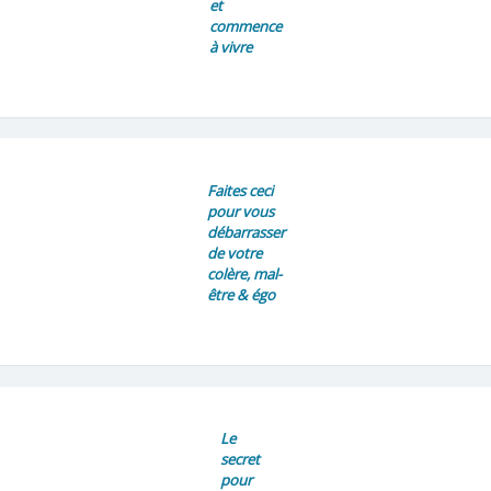
et
commence
à vivre
Faites ceci
pour vous
débarrasser
de votre
colère, mal-
être & égo
Le
secret
pour