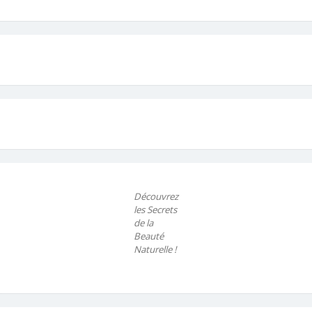
Découvrez
les Secrets
de la
Beauté
Naturelle !