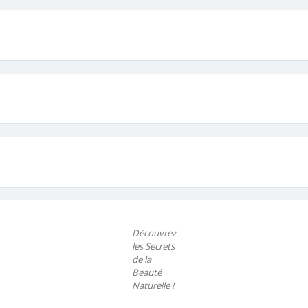
Découvrez
les Secrets
de la
Beauté
Naturelle !