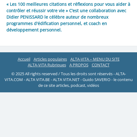
« Les 100 meilleures citations et réflexions pour vous aider à
contrôler et réussir votre vie » C’est une collaboration avec
Didier PENISSARD le célèbre auteur de nombreux
programmes d'édification personnel, et coach en
développement personnel.
Accueil
Articles populaires
ALTA-VITA – MENU DU SITE
ALTA-VITA Rubriques
A PROPOS
CONTACT
© 2025 All rights reserved / Tous les droits sont réservés - ALTA-
VITA.COM - ALTA VITA.BE - ALTA VITA.NET - Guido SAVERIO - le contenu
de ce site articles, podcast, vidéos