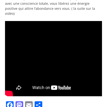
avec une conscience totale, vous libérez une énergie
positive qui attire l’abondance vers vous. ( la suite sur la
vidéo)
Facebook
Mastodon
Email
Partager