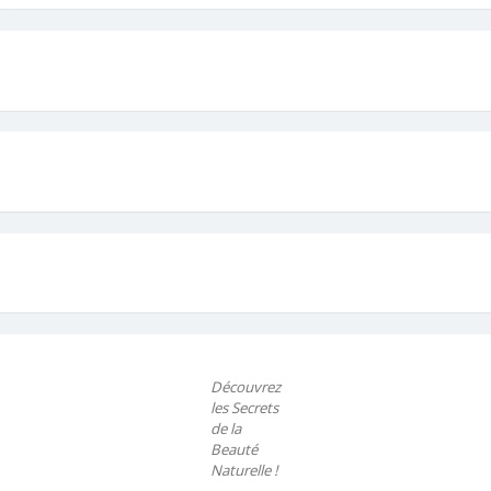
Découvrez
les Secrets
de la
Beauté
Naturelle !