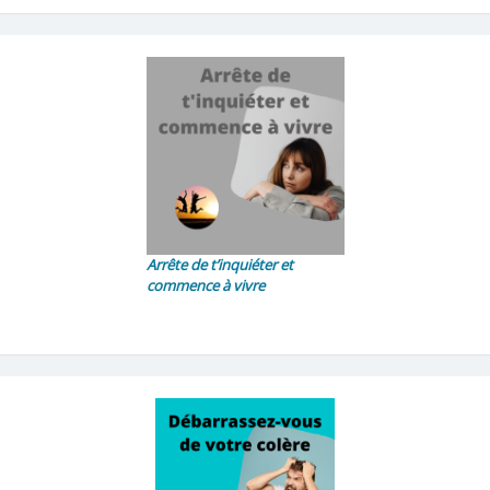
Arrête de t’inquiéter et
commence à vivre