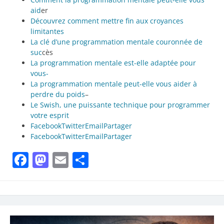
aid
er
Découvrez comment mettre fin aux croyances
limitantes
La clé d’une programmation mentale couronnée de
suc
cès
La programmation mentale est-elle adaptée pour
vous-
La programmation mentale peut-elle vous aider à
perdre du poids
–
Le Swish, une puissante technique pour programmer
votre esprit
Facebook
Twitter
Email
Partager
Facebook
Twitter
Email
Partager
Facebook
Mastodon
Email
Partager