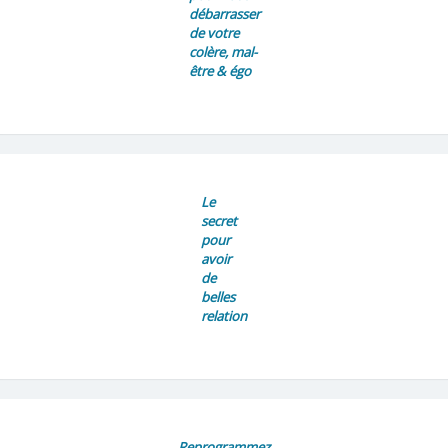
débarrasser
de votre
colère, mal-
être & égo
Le
secret
pour
avoir
de
belles
relation
Reprogrammez