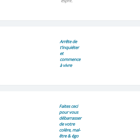
esprit.
Arrête de
t’inquiéter
et
commence
à vivre
Faites ceci
pour vous
débarrasser
de votre
colère, mal-
être & égo