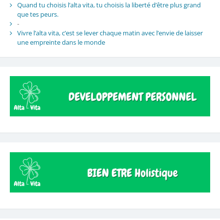
Quand tu choisis l’alta vita, tu choisis la liberté d’être plus grand
que tes peurs.
-
Vivre l’alta vita, c’est se lever chaque matin avec l’envie de laisser
une empreinte dans le monde