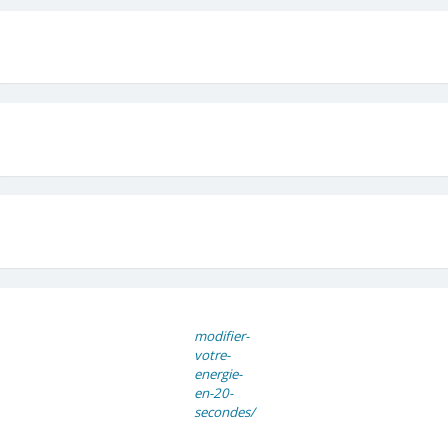
modifier-
votre-
energie-
en-20-
secondes/