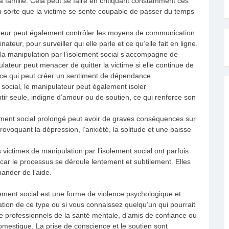
 famille. Cela peut se faire en critiquant constamment ces
 en sorte que la victime se sente coupable de passer du temps
eur peut également contrôler les moyens de communication
eur, pour surveiller qui elle parle et ce qu’elle fait en ligne.
la manipulation par l’isolement social s’accompagne de
teur peut menacer de quitter la victime si elle continue de
, ce qui peut créer un sentiment de dépendance.
 social, le manipulateur peut également isoler
ntir seule, indigne d’amour ou de soutien, ce qui renforce son
ement social prolongé peut avoir de graves conséquences sur
ovoquant la dépression, l’anxiété, la solitude et une baisse
 victimes de manipulation par l’isolement social ont parfois
car le processus se déroule lentement et subtilement. Elles
ander de l’aide.
olement social est une forme de violence psychologique et
tion de ce type ou si vous connaissez quelqu’un qui pourrait
s de professionnels de la santé mentale, d’amis de confiance ou
omestique. La prise de conscience et le soutien sont