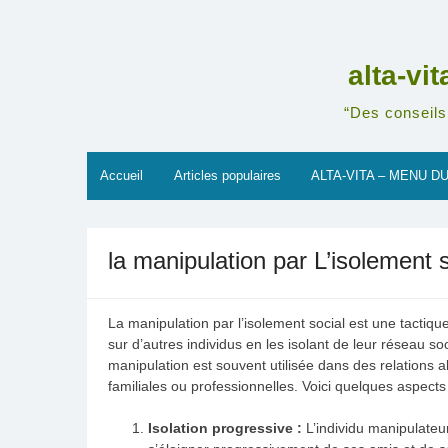
Skip
to
content
alta-vi
“Des conseils 
Accueil
Articles populaires
ALTA-VITA – MENU DU
la manipulation par L’isolement s
La manipulation par l’isolement social est une tactiqu
sur d’autres individus en les isolant de leur réseau so
manipulation est souvent utilisée dans des relations a
familiales ou professionnelles. Voici quelques aspects 
Isolation progressive :
L’individu manipulate