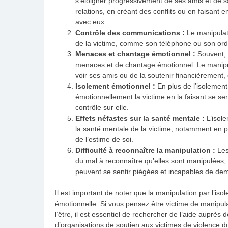
s’éloigner progressivement de ses amis et de sa
relations, en créant des conflits ou en faisant
avec eux.
Contrôle des communications :
Le manipulat
de la victime, comme son téléphone ou son ordinat
Menaces et chantage émotionnel :
Souvent, 
menaces et de chantage émotionnel. Le manipula
voir ses amis ou de la soutenir financièrement
Isolement émotionnel :
En plus de l’isolement
émotionnellement la victime en la faisant se se
contrôle sur elle.
Effets néfastes sur la santé mentale :
L’isol
la santé mentale de la victime, notamment en pr
de l’estime de soi.
Difficulté à reconnaître la manipulation :
Les
du mal à reconnaître qu’elles sont manipulées, 
peuvent se sentir piégées et incapables de dem
Il est important de noter que la manipulation par l’is
émotionnelle. Si vous pensez être victime de manipula
l’être, il est essentiel de rechercher de l’aide auprè
d’organisations de soutien aux victimes de violence d