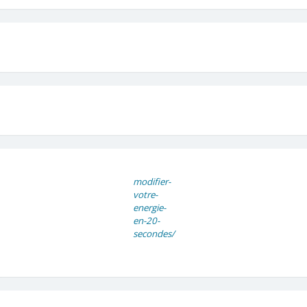
modifier-
votre-
energie-
en-20-
secondes/