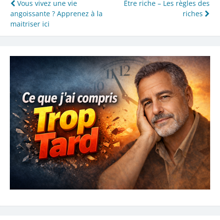
Navigation
Vous vivez une vie
Être riche – Les règles des
angoissante ? Apprenez à la
riches
de
maitriser ici
l’article