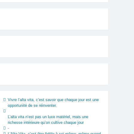
Vivre l’alta vita, c’est savoir que chaque jour est une
opportunité de se réinventer.
L’alta vita n’est pas un luxe matériel, mais une
richesse intérieure qu’on cultive chaque jour
-
L’Alta Vita, c’est être fidèle à soi-même, même quand