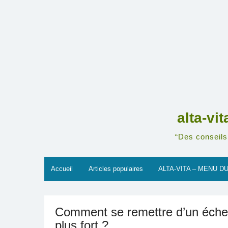
Skip
to
content
alta-vi
“Des conseils 
Accueil
Articles populaires
ALTA-VITA – MENU DU
Comment se remettre d’un échec
plus fort ?