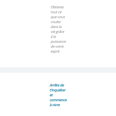
Obtenez
tout ce
que vous
voulez
dans la
vie grâce
à la
puissance
de votre
esprit.
Arrête de
t’inquiéter
et
commence
à vivre