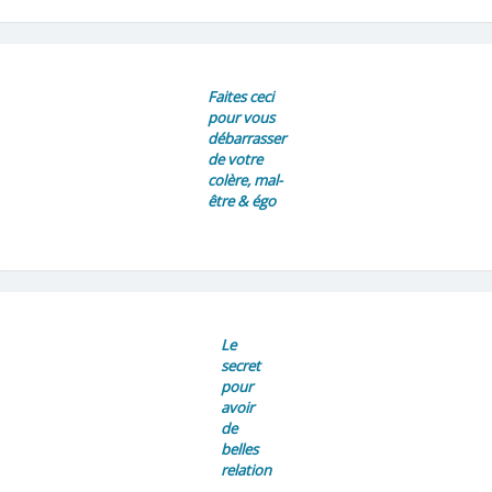
Faites ceci
pour vous
débarrasser
de votre
colère, mal-
être & égo
Le
secret
pour
avoir
de
belles
relation