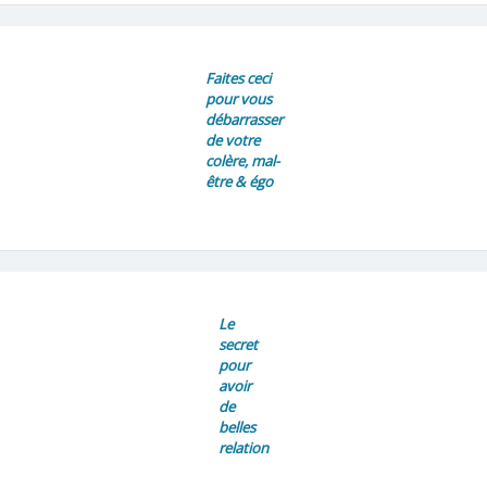
Faites ceci
pour vous
débarrasser
de votre
colère, mal-
être & égo
Le
secret
pour
avoir
de
belles
relation