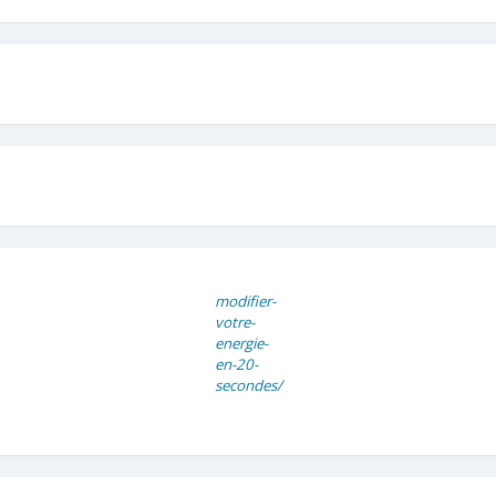
modifier-
votre-
energie-
en-20-
secondes/