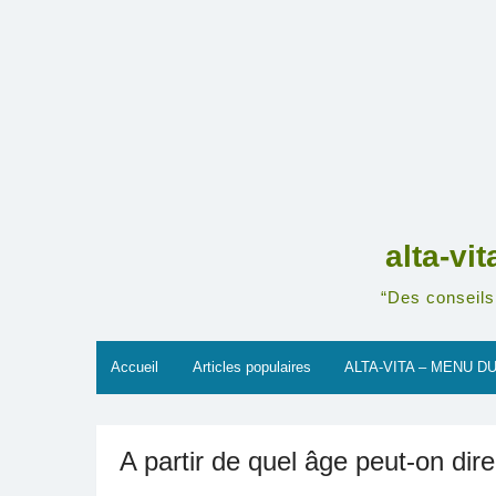
Skip
to
content
alta-vi
“Des conseils 
Accueil
Articles populaires
ALTA-VITA – MENU DU
A partir de quel âge peut-on dire