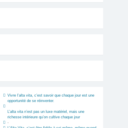
Vivre l’alta vita, c’est savoir que chaque jour est une
opportunité de se réinventer.
L’alta vita n’est pas un luxe matériel, mais une
richesse intérieure qu’on cultive chaque jour
-
L’Alta Vita, c’est être fidèle à soi-même, même quand