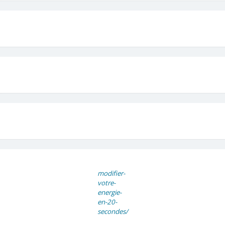
modifier-
votre-
energie-
en-20-
secondes/