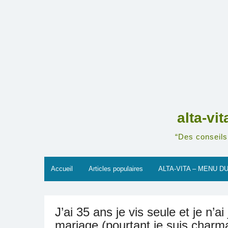
Skip
to
content
alta-vi
“Des conseils 
Accueil
Articles populaires
ALTA-VITA – MENU DU
J’ai 35 ans je vis seule et je n’
mariage (pourtant je suis charmant