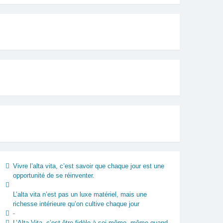
Vivre l’alta vita, c’est savoir que chaque jour est une
opportunité de se réinventer.
L’alta vita n’est pas un luxe matériel, mais une
richesse intérieure qu’on cultive chaque jour
-
L’Alta Vita, c’est être fidèle à soi-même, même quand