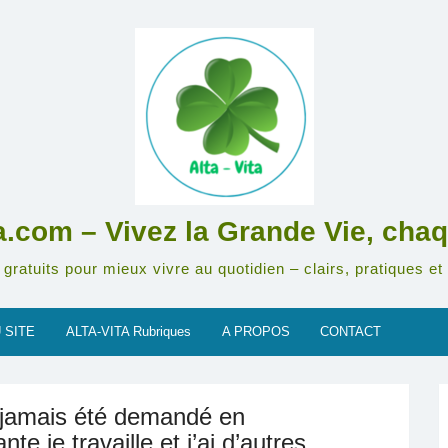
ta.com – Vivez la Grande Vie, chaq
gratuits pour mieux vivre au quotidien – clairs, pratiques et 
 SITE
ALTA-VITA Rubriques
A PROPOS
CONTACT
ai jamais été demandé en
e je travaille et j’ai d’autres