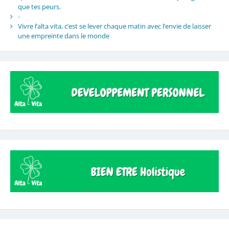
que tes peurs.
-
Vivre l’alta vita, c’est se lever chaque matin avec l’envie de laisser
une empreinte dans le monde