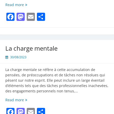
STRESS
Read more
ANXIETE
Facebook
Mastodon
Email
Partager
ET
DEPRESSION
viennent
lorsque
nous
vivons
La charge mentale
pour
faire
30/08/2023
plaisir
aux
autres
La charge mentale se réfère à cette accumulation de
pensées, de préoccupations et de tâches non résolues qui
pèsent sur notre esprit. Elle peut inclure un large éventail
d’éléments tels que des tâches professionnelles inachevées,
des engagements personnels non tenus,…
La
Read more
charge
Facebook
Mastodon
Email
Partager
mentale