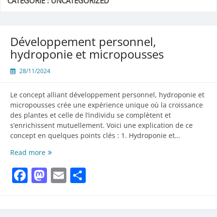
CATÉGORIE :
UNCATEGORIZED
Développement personnel,
hydroponie et micropousses
28/11/2024
Le concept alliant développement personnel, hydroponie et
micropousses crée une expérience unique où la croissance
des plantes et celle de l’individu se complètent et
s’enrichissent mutuellement. Voici une explication de ce
concept en quelques points clés : 1. Hydroponie et…
Développement
Read more
personnel,
Facebook
Mastodon
Email
Partager
hydroponie
et
micropousses