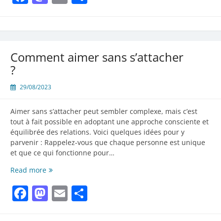
Comment aimer sans s’attacher
?
29/08/2023
Aimer sans s’attacher peut sembler complexe, mais c’est
tout à fait possible en adoptant une approche consciente et
équilibrée des relations. Voici quelques idées pour y
parvenir : Rappelez-vous que chaque personne est unique
et que ce qui fonctionne pour…
Comment
Read more
aimer
Facebook
Mastodon
Email
Partager
sans
s’attacher
?