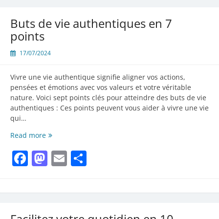
Buts de vie authentiques en 7
points
17/07/2024
Vivre une vie authentique signifie aligner vos actions,
pensées et émotions avec vos valeurs et votre véritable
nature. Voici sept points clés pour atteindre des buts de vie
authentiques : Ces points peuvent vous aider à vivre une vie
qui…
Buts
Read more
de
Facebook
Mastodon
Email
Partager
vie
authentiques
en
7
points
Facilitez votre quotidien en 10