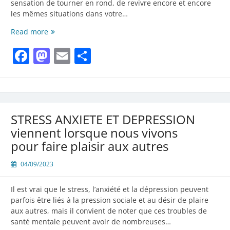
sensation de tourner en rond, de revivre encore et encore
les mêmes situations dans votre…
Pourquoi
Read more
on
Facebook
Mastodon
Email
Partager
répète
toujours
les
mêmes
schémas
STRESS ANXIETE ET DEPRESSION
viennent lorsque nous vivons
pour faire plaisir aux autres
04/09/2023
Il est vrai que le stress, l’anxiété et la dépression peuvent
parfois être liés à la pression sociale et au désir de plaire
aux autres, mais il convient de noter que ces troubles de
santé mentale peuvent avoir de nombreuses…