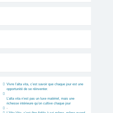
Vivre l’alta vita, c’est savoir que chaque jour est une
opportunité de se réinventer.
L’alta vita n’est pas un luxe matériel, mais une
richesse intérieure qu’on cultive chaque jour
-
L’Alta Vita, c’est être fidèle à soi-même, même quand