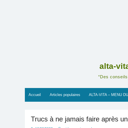
Skip
to
content
alta-vi
“Des conseils 
Accueil
Articles populaires
ALTA-VITA – MENU DU
Trucs à ne jamais faire après u