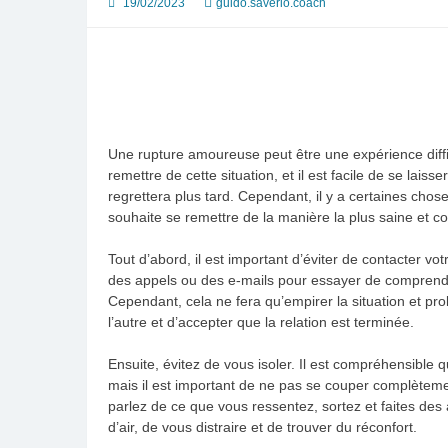
19/02/2023
guido.saverio.coach
Une rupture amoureuse peut être une expérience diffici
remettre de cette situation, et il est facile de se lai
regrettera plus tard. Cependant, il y a certaines chos
souhaite se remettre de la manière la plus saine et co
Tout d’abord, il est important d’éviter de contacter vo
des appels ou des e-mails pour essayer de comprendr
Cependant, cela ne fera qu’empirer la situation et pro
l’autre et d’accepter que la relation est terminée.
Ensuite, évitez de vous isoler. Il est compréhensible 
mais il est important de ne pas se couper complèteme
parlez de ce que vous ressentez, sortez et faites de
d’air, de vous distraire et de trouver du réconfort.