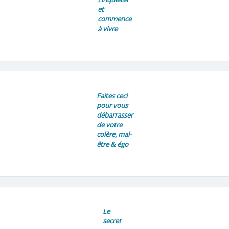
et
commence
à vivre
Faites ceci
pour vous
débarrasser
de votre
colère, mal-
être & égo
Le
secret