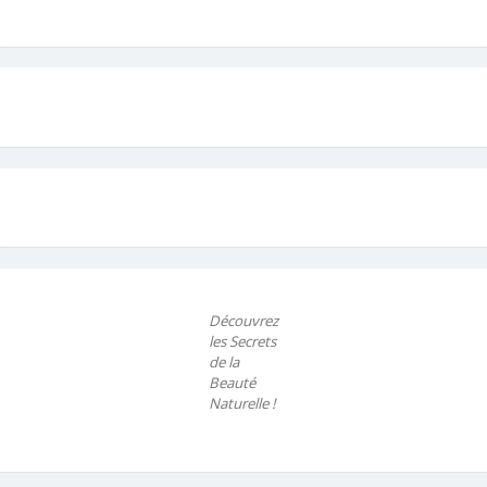
Découvrez
les Secrets
de la
Beauté
Naturelle !