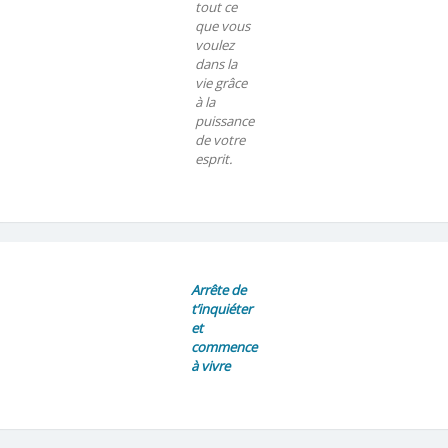
tout ce
que vous
voulez
dans la
vie grâce
à la
puissance
de votre
esprit.
Arrête de
t’inquiéter
et
commence
à vivre