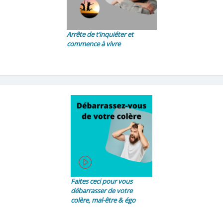
Arrête de t’inquiéter et
commence à vivre
Faites ceci pour vous
débarrasser de votre
colère, mal-être & égo