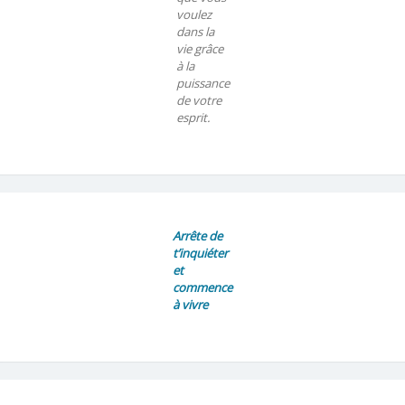
voulez
dans la
vie grâce
à la
puissance
de votre
esprit.
Arrête de
t’inquiéter
et
commence
à vivre