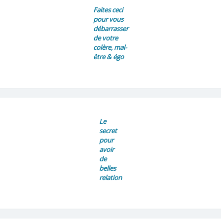
Faites ceci
pour vous
débarrasser
de votre
colère, mal-
être & égo
Le
secret
pour
avoir
de
belles
relation