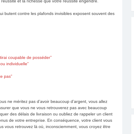
 réussite et la richesse que votre réussite engendre.
 qui butent contre les plafonds invisibles exposent souvent des
tirai coupable de posséder”
ou individuelle”
te pas”
ous ne méritez pas d’avoir beaucoup d’argent, vous allez
surer que vous ne vous retrouverez pas avec beaucoup
er des délais de livraison ou oubliez de rappeler un client
enus de votre entreprise. En conséquence, votre client vous
ous vous retrouvez là où, inconsciemment, vous croyez être