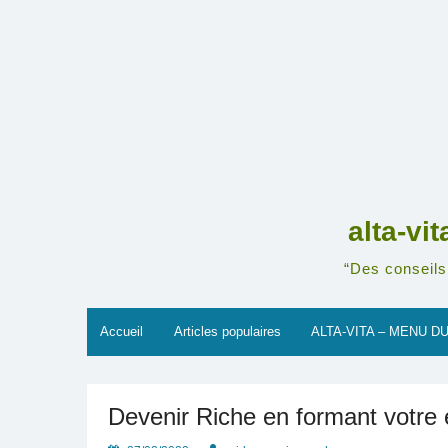
Skip
to
content
alta-vi
“Des conseils 
Accueil
Articles populaires
ALTA-VITA – MENU DU
Devenir Riche en formant votre é