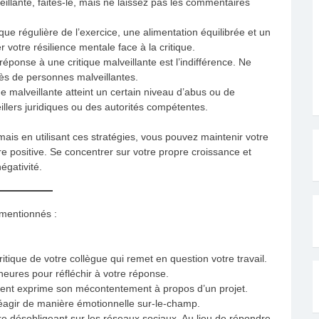
eillante, faites-le, mais ne laissez pas les commentaires
ique régulière de l’exercice, une alimentation équilibrée et un
 votre résilience mentale face à la critique.
 réponse à une critique malveillante est l’indifférence. Ne
près de personnes malveillantes.
que malveillante atteint un certain niveau d’abus ou de
llers juridiques ou des autorités compétentes.
, mais en utilisant ces stratégies, vous pouvez maintenir votre
e positive. Se concentrer sur votre propre croissance et
égativité.
 mentionnés :
tique de votre collègue qui remet en question votre travail.
eures pour réfléchir à votre réponse.
lient exprime son mécontentement à propos d’un projet.
éagir de manière émotionnelle sur-le-champ.
e désobligeant sur les réseaux sociaux. Au lieu de répondre