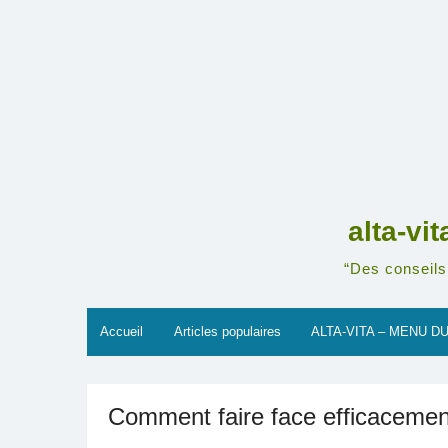
Skip
to
content
alta-vi
“Des conseils 
Accueil
Articles populaires
ALTA-VITA – MENU DU
Comment faire face efficacement 