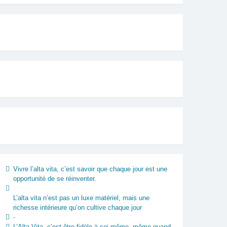
Vivre l’alta vita, c’est savoir que chaque jour est une
opportunité de se réinventer.
L’alta vita n’est pas un luxe matériel, mais une
richesse intérieure qu’on cultive chaque jour
-
L’Alta Vita, c’est être fidèle à soi-même, même quand