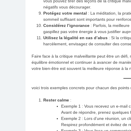
vous pouvez tirer des leçons de la critique malv
négatifs vous décourager.
Protégez votre mental
: La méditation, la prat
sommeil suffisant sont importants pour renforcer
Considérez l’ignorance
: Parfois, la meilleure
gaspillez pas votre énergie à vous justifier au
Utilisez la légalité en cas d’abus
: Si la criti
harcèlement, envisagez de consulter des consei
Faire face à la critique malveillante peut être un défi
équilibre émotionnel et continuer à avancer de manièr
votre bien-être est souvent la meilleure réponse à la n
voici trois exemples concrets pour chacun des points
Rester calme
:
Exemple 1 : Vous recevez un e-mail cri
Avant de répondre, prenez quelques h
Exemple 2 : Lors d’une réunion, un c
Respirez profondément et évitez de r
Exemple 3 : Vous lisez un commentair