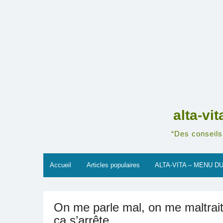
Skip
to
content
alta-vi
“Des conseils 
Accueil
Articles populaires
ALTA-VITA – MENU DU
On me parle mal, on me maltrai
ça s’arrête