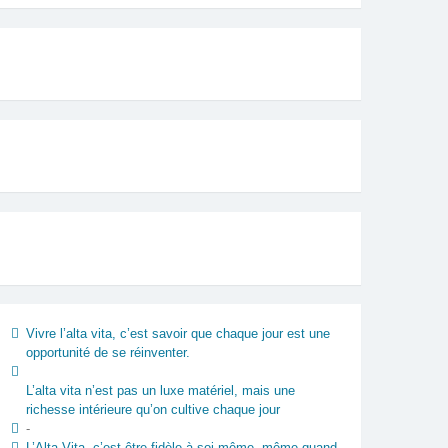
Vivre l’alta vita, c’est savoir que chaque jour est une
opportunité de se réinventer.
L’alta vita n’est pas un luxe matériel, mais une
richesse intérieure qu’on cultive chaque jour
-
L’Alta Vita, c’est être fidèle à soi-même, même quand