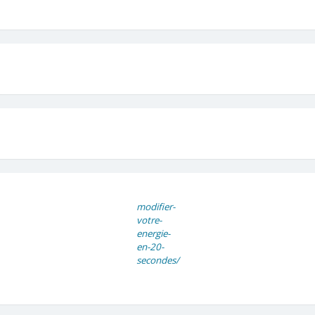
modifier-
votre-
energie-
en-20-
secondes/