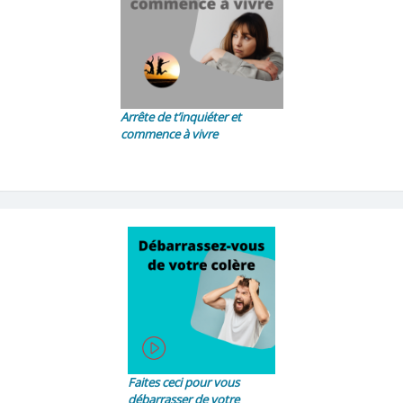
Arrête de t’inquiéter et
commence à vivre
Faites ceci pour vous
débarrasser de votre