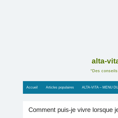
Skip
to
content
alta-vi
“Des conseils 
Accueil
Articles populaires
ALTA-VITA – MENU DU
Comment puis-je vivre lorsque je