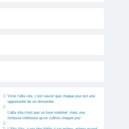
Vivre l’alta vita, c’est savoir que chaque jour est une
opportunité de se réinventer.
L’alta vita n’est pas un luxe matériel, mais une
richesse intérieure qu’on cultive chaque jour
-
L’Alta Vita, c’est être fidèle à soi-même, même quand