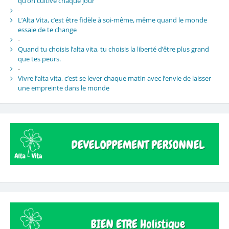
qu’on cultive chaque jour
-
L’Alta Vita, c’est être fidèle à soi-même, même quand le monde
essaie de te change
-
Quand tu choisis l’alta vita, tu choisis la liberté d’être plus grand
que tes peurs.
-
Vivre l’alta vita, c’est se lever chaque matin avec l’envie de laisser
une empreinte dans le monde