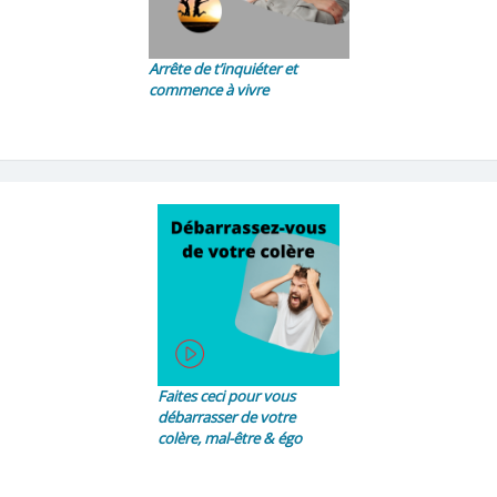
Arrête de t’inquiéter et
commence à vivre
Faites ceci pour vous
débarrasser de votre
colère, mal-être & égo