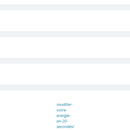
modifier-
votre-
energie-
en-20-
secondes/