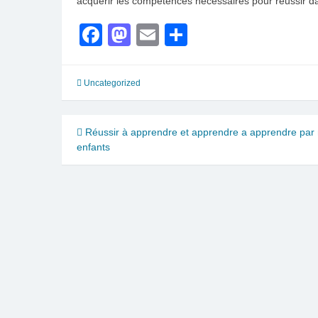
acquérir les compétences nécessaires pour réussir dan
Facebook
Mastodon
Email
Partager
Uncategorized
Navigation
Réussir à apprendre et apprendre a apprendre par
enfants
de
l’article