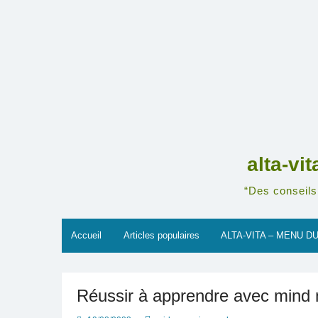
Skip
to
content
alta-vi
“Des conseils 
Accueil
Articles populaires
ALTA-VITA – MENU DU
Réussir à apprendre avec mind 