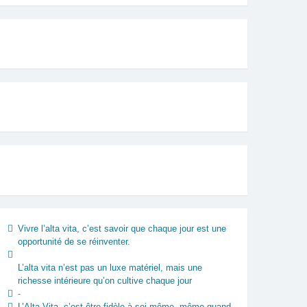
Vivre l’alta vita, c’est savoir que chaque jour est une
opportunité de se réinventer.
L’alta vita n’est pas un luxe matériel, mais une
richesse intérieure qu’on cultive chaque jour
-
L’Alta Vita, c’est être fidèle à soi-même, même quand