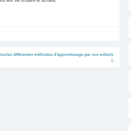
s leur vie scolaire et au-delà.
 nos
les différentes méthodes d’apprentissage par nos enfants