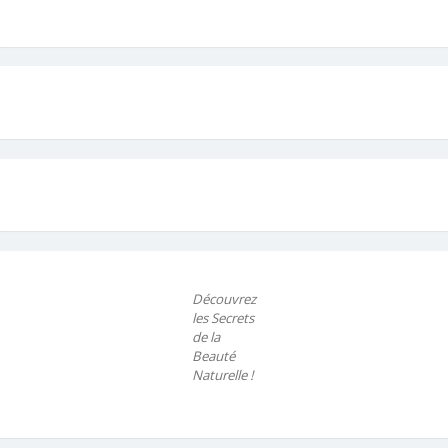
Découvrez
les Secrets
de la
Beauté
Naturelle !