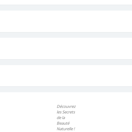
Découvrez
les Secrets
de la
Beauté
Naturelle !