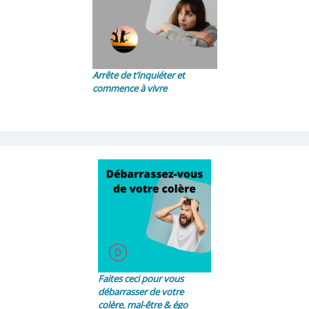
Arrête de t’inquiéter et
commence à vivre
Faites ceci pour vous
débarrasser de votre
colère, mal-être & égo