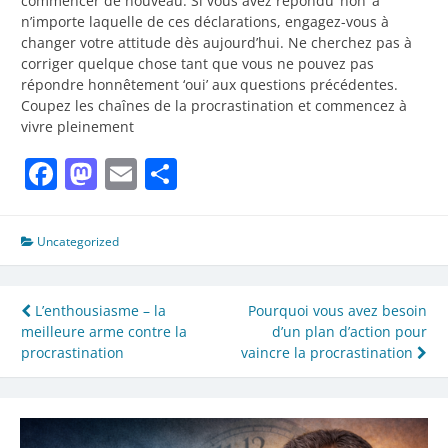
commencer de nouveau. Si vous avez répondu ‘non’ à
n’importe laquelle de ces déclarations, engagez-vous à
changer votre attitude dès aujourd’hui. Ne cherchez pas à
corriger quelque chose tant que vous ne pouvez pas
répondre honnêtement ‘oui’ aux questions précédentes.
Coupez les chaînes de la procrastination et commencez à
vivre pleinement
Facebook
Mastodon
Email
Partager
Uncategorized
Navigation
L’enthousiasme – la
Pourquoi vous avez besoin
meilleure arme contre la
d’un plan d’action pour
de
procrastination
vaincre la procrastination
l’article