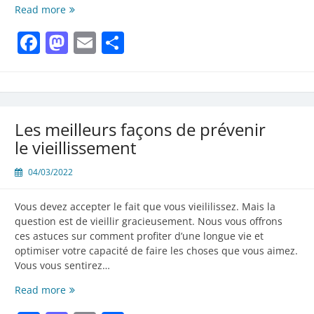
Les
Read more
remèdes
Facebook
Mastodon
Email
Partager
naturels
contre
les
signes
et
symptômes
Les meilleurs façons de prévenir
du
vieillissement
le vieillissement
sont
plus
04/03/2022
simples
que
Vous devez accepter le fait que vous vieililissez. Mais la
ce
question est de vieillir gracieusement. Nous vous offrons
que
ces astuces sur comment profiter d’une longue vie et
vous
optimiser votre capacité de faire les choses que vous aimez.
pensez
Vous vous sentirez…
Les
Read more
meilleurs