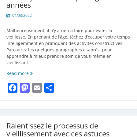
années
04/03/2022
Malheureusement, il n’y a rien à faire pour éviter la
vieillesse. En prenant de l’âge, tâchez d’occuper votre temps
intelligemment en pratiquant des activités constructives.
Parcourez les quelques paragraphes ci-après, pour
apprendre à mieux prendre soin de vous-même en
vieillissant….
Restez
Read more
jeune
Facebook
Mastodon
Email
Partager
avec
le
passage
des
années
Ralentissez le processus de
vieillissement avec ces astuces