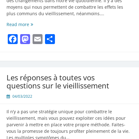
des changements dans notre vie quotidienne. Il y a des
moyens qui nous permettent de combattre les effets les
plus communs du vieillissement, néanmoins….
Les
Read more
secrets
Facebook
Mastodon
Email
Partager
du
vieillissement
que
chacun
doit
connaitre
Les réponses à toutes vos
questions sur le vieillissement
04/03/2022
Il n’y a pas une stratégie unique pour combattre le
vieillissement, mais vous pouvez exploiter ces idées pour
parvenir à mettre en place votre propre méthode. Faites-
vous la promesse de toujours profiter pleinement de la vie.
Les multiples symptômes du…