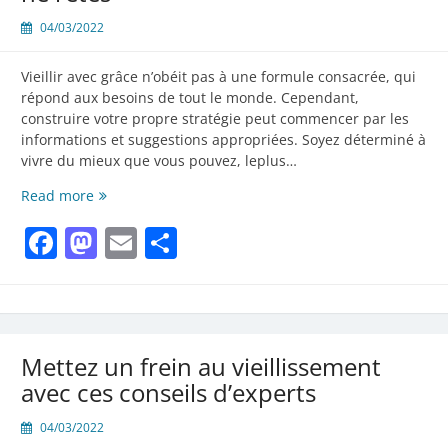
04/03/2022
Vieillir avec grâce n’obéit pas à une formule consacrée, qui
répond aux besoins de tout le monde. Cependant,
construire votre propre stratégie peut commencer par les
informations et suggestions appropriées. Soyez déterminé à
vivre du mieux que vous pouvez, leplus…
Quelle
Read more
alimentation
Facebook
Mastodon
Email
Partager
pour
paraitre
et
vous
sentir
beaucoup
Mettez un frein au vieillissement
plus
jeune
avec ces conseils d’experts
que
vous
04/03/2022
ne