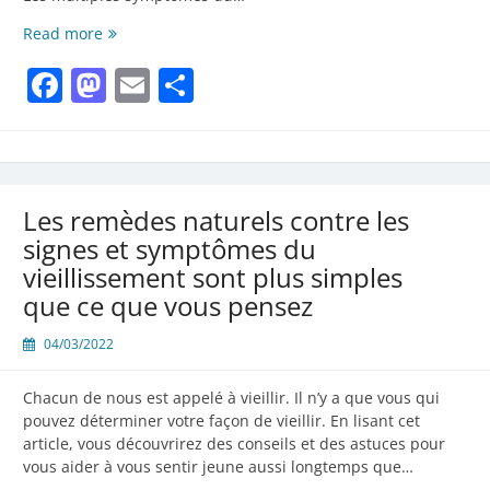
Les
Read more
réponses
Facebook
Mastodon
Email
Partager
à
toutes
vos
questions
sur
le
Les remèdes naturels contre les
vieillissement
signes et symptômes du
vieillissement sont plus simples
que ce que vous pensez
04/03/2022
Chacun de nous est appelé à vieillir. Il n’y a que vous qui
pouvez déterminer votre façon de vieillir. En lisant cet
article, vous découvrirez des conseils et des astuces pour
vous aider à vous sentir jeune aussi longtemps que…