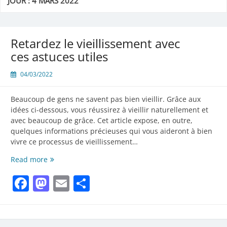
JOUR :
4 MARS 2022
Retardez le vieillissement avec
ces astuces utiles
04/03/2022
Beaucoup de gens ne savent pas bien vieillir. Grâce aux
idées ci-dessous, vous réussirez à vieillir naturellement et
avec beaucoup de grâce. Cet article expose, en outre,
quelques informations précieuses qui vous aideront à bien
vivre ce processus de vieillissement…
Retardez
Read more
le
Facebook
Mastodon
Email
Partager
vieillissement
avec
ces
astuces
utiles