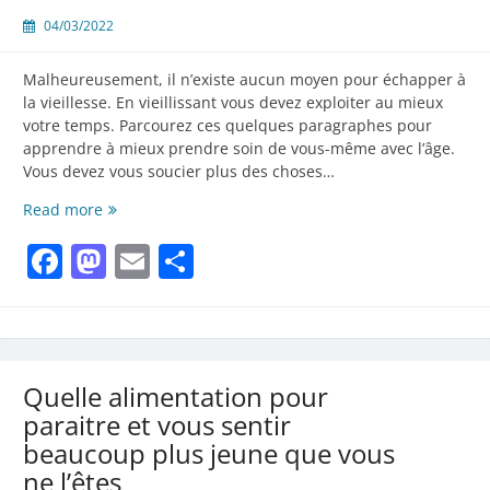
04/03/2022
Malheureusement, il n’existe aucun moyen pour échapper à
la vieillesse. En vieillissant vous devez exploiter au mieux
votre temps. Parcourez ces quelques paragraphes pour
apprendre à mieux prendre soin de vous-même avec l’âge.
Vous devez vous soucier plus des choses…
Ralentissez
Read more
le
Facebook
Mastodon
Email
Partager
processus
de
vieillissement
avec
ces
astuces
Quelle alimentation pour
paraitre et vous sentir
beaucoup plus jeune que vous
ne l’êtes