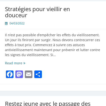
Stratégies pour vieillir en
douceur
04/03/2022
Il n’est pas possible d’empêcher les effets du vieillissement.
Un jour ils finiront par surgir. Nous devons contrecarrer ces
effets à tout prix. Commencez à suivre ces astuces
antivieillissement maintenant pour prévenir et lutter contre
les signes du vieillissement. Si…
Stratégies
Read more
pour
Facebook
Mastodon
Email
Partager
vieillir
en
douceur
Restez jeune avec le passage des