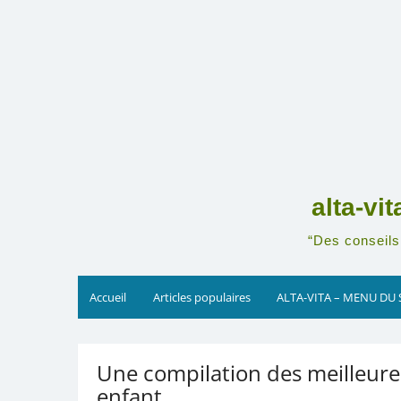
Skip
to
content
alta-vi
“Des conseils 
Accueil
Articles populaires
ALTA-VITA – MENU DU 
Une compilation des meilleure
enfant