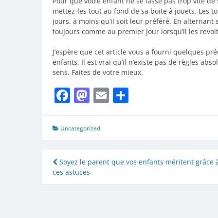
Pour que votre enfant ne se lasse pas trop vite d
mettez-les tout au fond de sa boite à jouets. Les to
jours, à moins qu’il soit leur préféré. En alternant 
toujours comme au premier jour lorsqu’il les revoit
J’espère que cet article vous a fourni quelques pré
enfants. Il est vrai qu’il n’existe pas de règles abs
sens. Faites de votre mieux.
Facebook
Mastodon
Email
Partager
Uncategorized
Navigation
Soyez le parent que vos enfants méritent grâce 
ces astuces
de
l’article