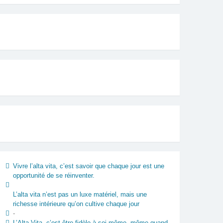
Vivre l’alta vita, c’est savoir que chaque jour est une
opportunité de se réinventer.
L’alta vita n’est pas un luxe matériel, mais une
richesse intérieure qu’on cultive chaque jour
-
L’Alta Vita, c’est être fidèle à soi-même, même quand