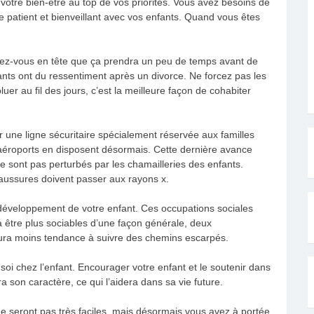
votre bien-être au top de vos priorités. Vous avez besoins de
 patient et bienveillant avec vos enfants. Quand vous êtes
ttez-vous en tête que ça prendra un peu de temps avant de
nts ont du ressentiment après un divorce. Ne forcez pas les
luer au fil des jours, c’est la meilleure façon de cohabiter
 une ligne sécuritaire spécialement réservée aux familles
’aéroports en disposent désormais. Cette dernière avance
 sont pas perturbés par les chamailleries des enfants.
aussures doivent passer aux rayons x.
le développement de votre enfant. Ces occupations sociales
à être plus sociables d’une façon générale, deux
l aura moins tendance à suivre des chemins escarpés.
 soi chez l’enfant. Encourager votre enfant et le soutenir dans
a son caractère, ce qui l’aidera dans sa vie future.
ne seront pas très faciles, mais désormais vous avez à portée