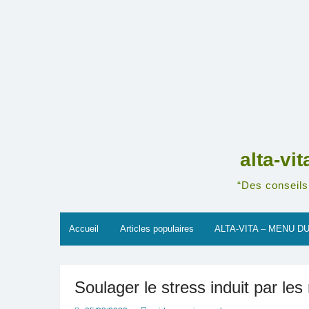
Skip
to
content
alta-vi
“Des conseils 
Accueil
Articles populaires
ALTA-VITA – MENU DU
Soulager le stress induit par les