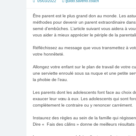
05/03/2022
guido.saverio.coach
Être parent est le plus grand don au monde. Les astu
méthodes pour devenir un parent extraordinaire dans c
semé d’embûches. L’article suivant vous aidera à vou
vous aider à mieux apprécier le périple de la parentali
Réfléchissez au message que vous transmettez à votre
votre honnêteté.
Allongez votre enfant sur le plan de travail de votre c
une serviette enroulé sous sa nuque et une petite servi
la phobie de l’eau.
Les parents dont les adolescents font face au choix d
exaucer leur vœu à eux. Les adolescents qui sont forcé
complètement le contraire ou y renoncer carrément.
Instaurez des règles au sein de la famille qui régisse
Dire « Fais des câlins » donne de meilleurs résultat