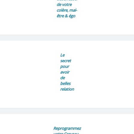
de votre
colère, mal-
être & égo
Le
secret
pour
avoir
de
belles
relation
Reprogrammez
votre Cerveau