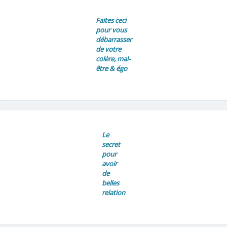
Faites ceci
pour vous
débarrasser
de votre
colère, mal-
être & égo
Le
secret
pour
avoir
de
belles
relation