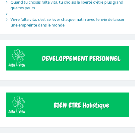
Quand tu choisis l’alta vita, tu choisis la liberté d’être plus grand
que tes peurs.
-
Vivre l’alta vita, c’est se lever chaque matin avec l’envie de laisser
une empreinte dans le monde