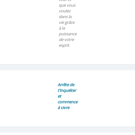
que vous
voulez
dans la
vie grâce
à la
puissance
de votre
esprit.
Arrête de
t’inquiéter
et
commence
à vivre