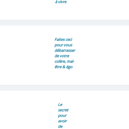
à vivre
Faites ceci
pour vous
débarrasser
de votre
colère, mal-
être & égo
Le
secret
pour
avoir
de