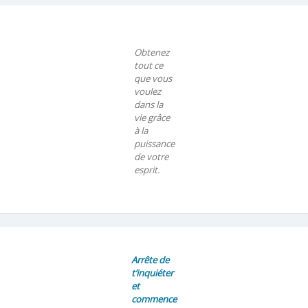
Obtenez
tout ce
que vous
voulez
dans la
vie grâce
à la
puissance
de votre
esprit.
Arrête de
t’inquiéter
et
commence