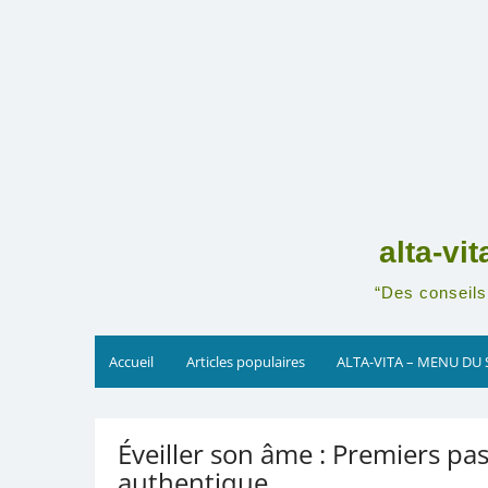
Skip
to
content
alta-vi
“Des conseils 
Accueil
Articles populaires
ALTA-VITA – MENU DU 
Éveiller son âme : Premiers pas
authentique