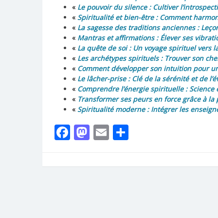
«
Le pouvoir du silence : Cultiver l’introsp
«
Spiritualité et bien-être : Comment harmonis
«
La sagesse des traditions anciennes : Le
«
Mantras et affirmations : Élever ses vibrati
«
La quête de soi : Un voyage spirituel vers 
«
Les archétypes spirituels : Trouver son ch
«
Comment développer son intuition pour une
«
Le lâcher-prise : Clé de la sérénité et de l’év
«
Comprendre l’énergie spirituelle : Science 
«
Transformer ses peurs en force grâce à la p
«
Spiritualité moderne : Intégrer les enseig
Facebook
Mastodon
Email
Partager