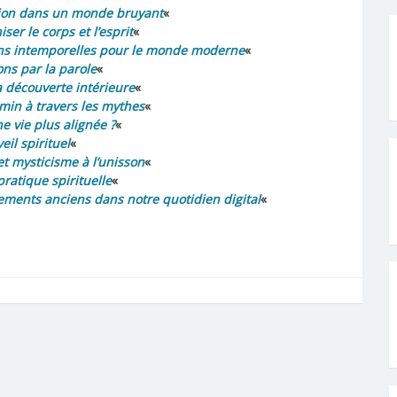
ection dans un monde bruyant
«
er le corps et l’esprit
«
çons intemporelles pour le monde moderne
«
ons par la parole
«
la découverte intérieure
«
emin à travers les mythes
«
 vie plus alignée ?
«
eil spirituel
«
et mysticisme à l’unisson
«
ratique spirituelle
«
nements anciens dans notre quotidien digital
«