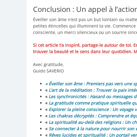
Conclusion : Un appel à l’actio
Éveiller son âme n’est pas un but lointain ou inatt
petites étincelles qui illuminent ta vie. Commence
consciente, un merci silencieux ou un sourire sinc
Si cet article t’a inspiré, partage-le autour de to
trouver la beauté et le sens dans leur quotidien. Me
Avec gratitude,
Guido SAVERIO
« Éveiller son âme : Premiers pas vers une sp
«
L’art de la méditation : Trouver la paix in
«
Les synchronicités : Hasard ou messages de
«
La gratitude comme pratique spirituelle q
«
Explorer la pleine conscience : Un voyage
«
Les chakras décryptés : Comprendre et équ
«
La spiritualité au-delà des religions : Un
«
Se connecter à la nature pour nourrir son 
«
Rêves lucides et spiritualité : Un portail ver