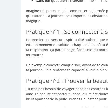
Dans ton quotidien
: Transformer les tâches
Imagine-toi, par exemple, commencer ta journée p
qui t’attend. La journée, peu importe les obstacle
magique.
Pratique n°1 : Se connecter à
Le premier pas vers une spiritualité authentique e
être un moment de solitude chaque matin, où tu ét
ta respiration. Ça paraît insignifiant ? Pas du tout
murmurer.
Un exemple concret : chaque soir, avant de te couc
ta journée. Cela renforce ta capacité à voir le bien
Pratique n°2 : Trouver la beau
Tu n’as pas besoin de voyager dans des contrées loi
âme. La beauté est partout : dans la lumière douc
bruit apaisant de la pluie. Prends un instant pour 