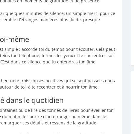
 banales en moments de gratitude et de présence.
ar quelques minutes de silence, un simple merci pour ce
s, semble d’étranges manières plus fluide, presque
 soi-même
st simple : accorde-toi du temps pour t’écouter. Cela peut
eins ton téléphone, fermes les yeux et te concentres sur
 ! C’est dans ce silence que tu entendras ton âme
her, note trois choses positives qui se sont passées dans
 autour de toi, à te recentrer et à nourrir ton âme.
té dans le quotidien
ntaines ou de lire des tonnes de livres pour éveiller ton
e du matin, le sourire d’un étranger ou même dans le
remarquer ces détails et ressens de la gratitude.