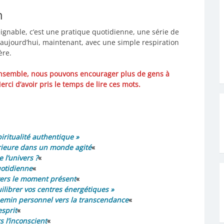
n
eignable, c’est une pratique quotidienne, une série de
 aujourd’hui, maintenant, avec une simple respiration
ère.
i. Ensemble, nous pouvons encourager plus de gens à
rci d’avoir pris le temps de lire ces mots.
iritualité authentique »
térieure dans un monde agité
«
 l’univers ?
«
uotidienne
«
 vers le moment présent
«
ilibrer vos centres énergétiques »
 chemin personnel vers la transcendance
«
esprit
«
s l’inconscient
«