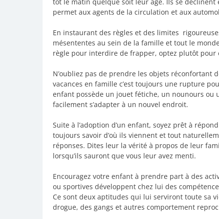
tôt le matin quelque soit leur âge. Ils se déclinent
permet aux agents de la circulation et aux automob
En instaurant des règles et des limites rigoureuse
mésententes au sein de la famille et tout le monde
règle pour interdire de frapper, optez plutôt pour
N’oubliez pas de prendre les objets réconfortant 
vacances en famille c’est toujours une rupture pour
enfant possède un jouet fétiche, un nounours ou un
facilement s’adapter à un nouvel endroit.
Suite à l’adoption d’un enfant, soyez prêt à répon
toujours savoir d’où ils viennent et tout naturellem
réponses. Dites leur la vérité à propos de leur famil
lorsqu’ils sauront que vous leur avez menti.
Encouragez votre enfant à prendre part à des activi
ou sportives développent chez lui des compétences
Ce sont deux aptitudes qui lui serviront toute sa vi
drogue, des gangs et autres comportement reproc