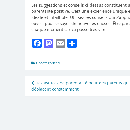
Les suggestions et conseils ci-dessus constituent 
parentalité positive. C’est une expérience unique e
idéale et infaillible. Utilisez les conseils qui s’app
ouvert pour essayer de nouvelles choses. Être pare
chaque moment car ça passe très vite.
Facebook
Mastodon
Email
Partager
Uncategorized
Navigation
Des astuces de parentalité pour des parents qui
déplacent constamment
de
l’article