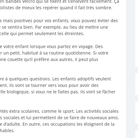
 en bandes Velcro qui se fixent et s’enlèvent facilement. Ça
ilistes de mieux les repérer quand il fait très sombre.
s mais positives pour vos enfants, vous pouvez éviter des
 se sentira bien. Par exemple, au lieu de mettre une
 celle qui permet seulement les étreintes.
de votre enfant lorsque vous partez en voyage. Des
 un petit, habitué à sa routine quotidienne. Si votre
e couette qu’il préfère aux autres, il peut plus
dre à quelques questions. Les enfants adoptifs veulent
ent, ils vont se tourner vers vous pour avoir des
le biologique, si vous ne le faites pas, ils vont se fâcher
tés extra scolaires, comme le sport. Les activités sociales
 sociales et lui permettent de se faire de nouveaux amis.
e d’adulte. En outre, ces occupations les éloignent de la
hables.