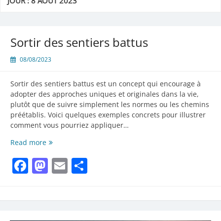
JOUR :
8 AOÛT 2023
Sortir des sentiers battus
08/08/2023
Sortir des sentiers battus est un concept qui encourage à
adopter des approches uniques et originales dans la vie,
plutôt que de suivre simplement les normes ou les chemins
préétablis. Voici quelques exemples concrets pour illustrer
comment vous pourriez appliquer…
Sortir
Read more
des
Facebook
Mastodon
Email
Partager
sentiers
battus