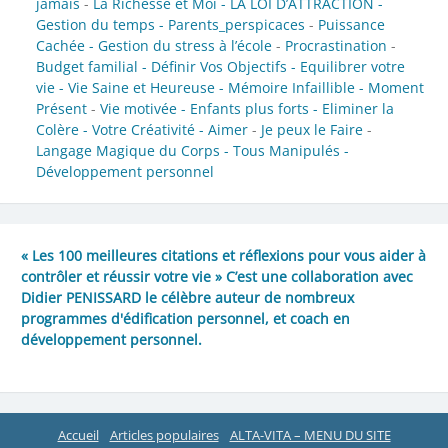
jamais
-
La Richesse et Moi -
LA LOI D’ATTRACTION -
Gestion du temps -
Parents_perspicaces
-
Puissance
Cachée -
Gestion du stress à l’école
-
Procrastination
-
Budget familial -
Définir Vos Objectifs -
Equilibrer votre
vie -
Vie Saine et Heureuse -
Mémoire Infaillible -
Moment
Présent
-
Vie motivée -
Enfants plus forts -
Eliminer la
Colère -
Votre Créativité -
Aimer
-
Je peux le Faire
-
Langage Magique du Corps -
Tous Manipulés -
Développement personnel
« Les 100 meilleures citations et réflexions pour vous aider à
contrôler et réussir votre vie » C’est une collaboration avec
Didier PENISSARD le célèbre auteur de nombreux
programmes d'édification personnel, et coach en
développement personnel.
Accueil
Articles populaires
ALTA-VITA – MENU DU SITE