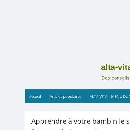
Skip
to
content
alta-vi
“Des conseils 
Accueil
Articles populaires
ALTA-VITA – MENU DU 
Apprendre à votre bambin le 