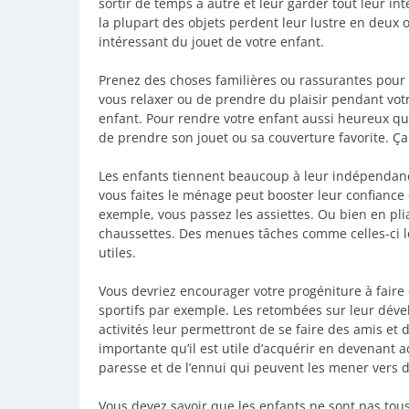
sortir de temps à autre et leur garder tout leur in
la plupart des objets perdent leur lustre en deux o
intéressant du jouet de votre enfant.
Prenez des choses familières ou rassurantes pour 
vous relaxer ou de prendre du plaisir pendant votr
enfant. Pour rendre votre enfant aussi heureux q
de prendre son jouet ou sa couverture favorite. Ç
Les enfants tiennent beaucoup à leur indépendanc
vous faites le ménage peut booster leur confiance en
exemple, vous passez les assiettes. Ou bien en plia
chaussettes. Des menues tâches comme celles-ci l
utiles.
Vous devriez encourager votre progéniture à faire 
sportifs par exemple. Les retombées sur leur dével
activités leur permettront de se faire des amis et 
importante qu’il est utile d’acquérir en devenant ad
paresse et de l’ennui qui peuvent les mener vers d
Vous devez savoir que les enfants ne sont pas tous e