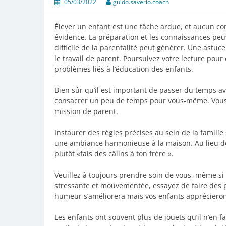
05/03/2022
guido.saverio.coach
Élever un enfant est une tâche ardue, et aucun co
évidence. La préparation et les connaissances peu
difficile de la parentalité peut générer. Une astuc
le travail de parent. Poursuivez votre lecture pou
problèmes liés à l’éducation des enfants.
Bien sûr qu’il est important de passer du temps a
consacrer un peu de temps pour vous-même. Vous s
mission de parent.
Instaurer des règles précises au sein de la famille
une ambiance harmonieuse à la maison. Au lieu de 
plutôt «fais des câlins à ton frère ».
Veuillez à toujours prendre soin de vous, même si
stressante et mouvementée, essayez de faire des 
humeur s’améliorera mais vos enfants appréciero
Les enfants ont souvent plus de jouets qu’il n’en f