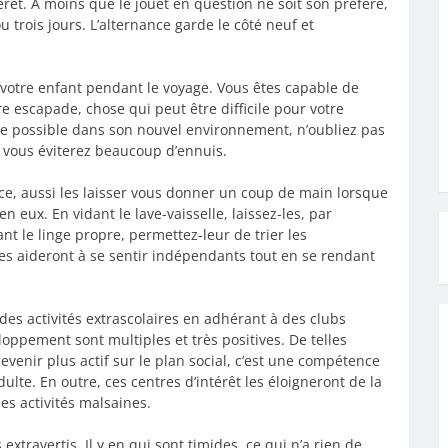
térêt. A moins que le jouet en question ne soit son préféré,
u trois jours. L’alternance garde le côté neuf et
votre enfant pendant le voyage. Vous êtes capable de
e escapade, chose qui peut être difficile pour votre
ue possible dans son nouvel environnement, n’oubliez pas
a vous éviterez beaucoup d’ennuis.
e, aussi les laisser vous donner un coup de main lorsque
 eux. En vidant le lave-vaisselle, laissez-les, par
nt le linge propre, permettez-leur de trier les
es aideront à se sentir indépendants tout en se rendant
des activités extrascolaires en adhérant à des clubs
oppement sont multiples et très positives. De telles
devenir plus actif sur le plan social, c’est une compétence
ulte. En outre, ces centres d’intérêt les éloigneront de la
es activités malsaines.
xtravertis. Il y en qui sont timides, ce qui n’a rien de