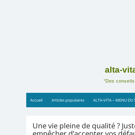
Skip
to
content
alta-vi
“Des conseils 
Accueil
Articles populaires
ALTA-VITA – MENU DU 
Une vie pleine de qualité ? Jus
empêcher d’accepter vos défau