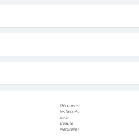
Découvrez
les Secrets
de la
Beauté
Naturelle !