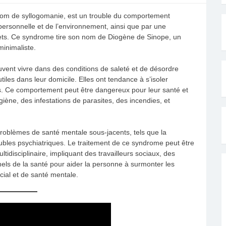
om de syllogomanie, est un trouble du comportement
personnelle et de l’environnement, ainsi que par une
hets. Ce syndrome tire son nom de Diogène de Sinope, un
inimaliste.
ent vivre dans des conditions de saleté et de désordre
les dans leur domicile. Elles ont tendance à s’isoler
res. Ce comportement peut être dangereux pour leur santé et
giène, des infestations de parasites, des incendies, et
oblèmes de santé mentale sous-jacents, tels que la
roubles psychiatriques. Le traitement de ce syndrome peut être
tidisciplinaire, impliquant des travailleurs sociaux, des
els de la santé pour aider la personne à surmonter les
ial et de santé mentale.