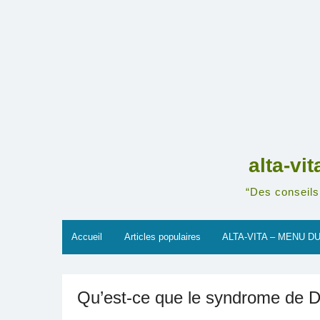
Skip
to
content
alta-vi
“Des conseils 
Accueil
Articles populaires
ALTA-VITA – MENU DU
Qu’est-ce que le syndrome de 