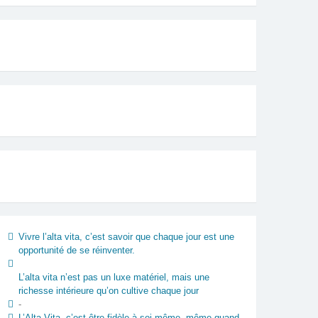
Vivre l’alta vita, c’est savoir que chaque jour est une
opportunité de se réinventer.
L’alta vita n’est pas un luxe matériel, mais une
richesse intérieure qu’on cultive chaque jour
-
L’Alta Vita, c’est être fidèle à soi-même, même quand